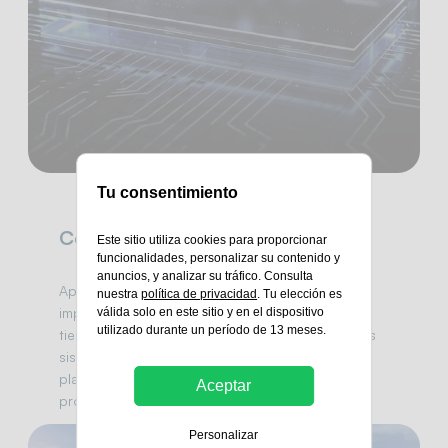
Tu consentimiento
Control inteligente
Este sitio utiliza cookies para proporcionar
funcionalidades, personalizar su contenido y
anuncios, y analizar su tráfico. Consulta
Aprovecha los sistemas de control inteligente
nuestra
política de privacidad
. Tu elección es
impulsados por IA de Huawei para monitoreo en
válida solo en este sitio y en el dispositivo
utilizado durante un período de 13 meses.
tiempo real, diagnóstico y gestión remota. Estos
sistemas permiten a las utilidades gestionar las
plantas solares de manera eficiente y resolver
Aceptar
problemas antes de que afecten el rendimiento.
Personalizar