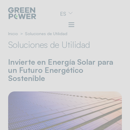
Ir
ES
al
menú
de
navegación
Inicio
Soluciones de Utilidad
Ir
Soluciones de Utilidad
al
contenido
Ir
Invierte en Energía Solar para
al
pie
un Futuro Energético
de
Sostenible
página