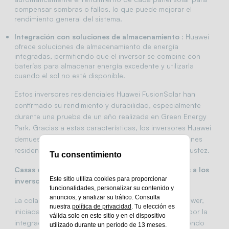
compensar sombras o fallos, lo que puede mejorar el
rendimiento general del sistema.
Integración con soluciones de almacenamiento
: Huawei
ofrece soluciones de almacenamiento de energía
integradas, permitiendo que el inversor se combine con
baterías para almacenar energía excedente y utilizarla
cuando el sol no esté disponible.
Estos inversores residenciales Huawei FusionSolar han
confirmado su rendimiento y durabilidad, especialmente
durante una prueba de un año realizada en Green Energy
Park. Gracias a estas características, los inversores Huawei
demuestran ser una excelente opción para instalaciones
residenciales que buscan eficiencia energética y robustez.
Tu consentimiento
Casas ecológicas con eficiencia energética gracias a los
Este sitio utiliza cookies para proporcionar
inversores residenciales Huawei
funcionalidades, personalizar su contenido y
anuncios, y analizar su tráfico. Consulta
La colaboración entre Green Energy Park y Green Power,
nuestra
política de privacidad
. Tu elección es
iniciada durante Solar Decathlon Africa, se destacó por la
válida solo en este sitio y en el dispositivo
integración de inversores residenciales Huawei, trayendo
utilizado durante un período de 13 meses.