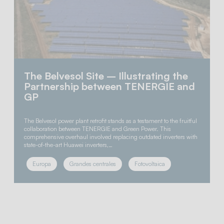
The Belvesol Site – Illustrating the
Partnership between TENERGIE and
GP
The Belvesol power plant retrofit stands as a testament to the fruitful
collaboration between TENERGIE and Green Power. This
comprehensive overhaul involved replacing outdated inverters with
state-of-the-art Huawei inverters,…
Europa
Grandes centrales
Fotovoltaica