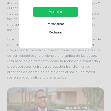
avances significativos en el diseño de casas ecológicas y
duraderas. Al proporcionar generosamente estos
Aceptar
inversores durante la competencia, Green Power no solo
facilitó una conversión efectiva de energía fotovoltaica,
sino que también optimizó la gestión energética de las
Personalizar
casas desarrolladas por los estudiantes.
Rechazar
Esta cooperación enriqueció el proyecto con servicios de
valor añadido, incluyendo formación especializada en
integración fotovoltaica, mejorando así las habilidades de
los participantes y la eficiencia energética de las casas.
Esta asociación demostró cómo la tecnología avanzada y
la colaboración estratégica pueden transformar las
prácticas de construcción residencial hacia una mayor
sostenibilidad y eficiencia energética.