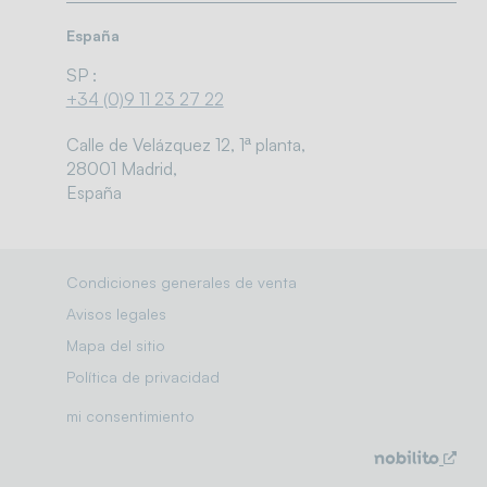
España
SP :
+34 (0)9 11 23 27 22
Calle de Velázquez 12, 1ª planta,
28001 Madrid,
España
Condiciones generales de venta
Avisos legales
Mapa del sitio
Política de privacidad
mi consentimiento
Soluciones / mercados
Nue
ven