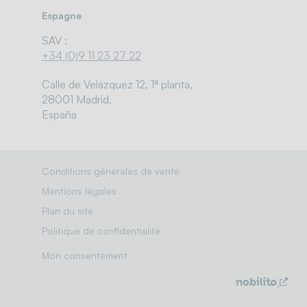
Espagne
SAV :
+34 (0)9 11 23 27 22
Calle de Velázquez 12, 1ª planta,
28001 Madrid,
España
Conditions générales de vente
Mentions légales
Plan du site
Politique de confidentialité
Mon consentement
Solutions / marchés
Nouv