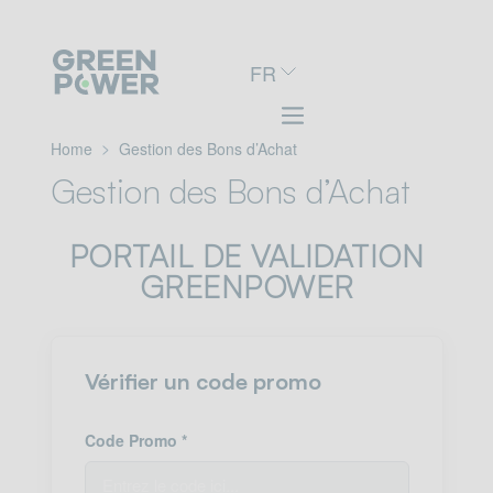
Aller
FR
au
menu
de
navigation
Home
Gestion des Bons d’Achat
Aller
Gestion des Bons d’Achat
au
contenu
Aller
PORTAIL DE VALIDATION
au
pied
GREENPOWER
de
page
Vérifier un code promo
Code Promo *