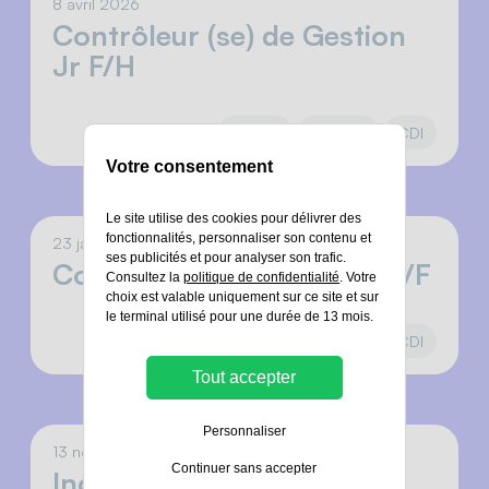
8 avril 2026
Contrôleur (se) de Gestion
Jr F/H
France
Finance
CDI
Votre consentement
Le site utilise des cookies pour délivrer des
fonctionnalités, personnaliser son contenu et
23 janvier 2026
ses publicités et pour analyser son trafic.
Coordinateur de Projets H/F
Consultez la
politique de confidentialité
. Votre
choix est valable uniquement sur ce site et sur
le terminal utilisé pour une durée de 13 mois.
Maroc
Sales
CDI
Tout accepter
Personnaliser
13 novembre 2025
Continuer sans accepter
Ingénieur Solution