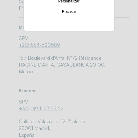
53 410 LA GRAVELLE,
Personalizar
France
Recusar
Marrocos
SPV :
+212 664-620589
157 Boulevard d’Anfa, N°72 Résidence
RACINE D’ANFA, CASABLANCA 20100,
Maroc
Espanha
SPV :
+34 (0)9 11 23 27 22
Calle de Velázquez 12, 1ª planta,
28001 Madrid,
España