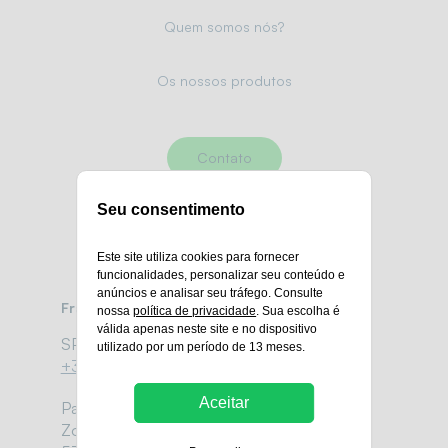
Quem somos nós?
Os nossos produtos
Contato
Seu consentimento
Este site utiliza cookies para fornecer
funcionalidades, personalizar seu conteúdo e
anúncios e analisar seu tráfego. Consulte
França
nossa
política de privacidade
. Sua escolha é
válida apenas neste site e no dispositivo
SPV :
utilizado por um período de 13 meses.
+33 (0)9 80 80 30 98
Aceitar
Parc d’activité LA GRAVELLE SUD,
Zone Ecoparc,