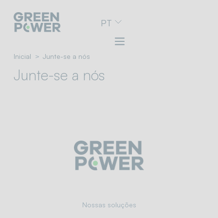
Vá
PT
para
o
menu
de
Inicial
Junte-se a nós
navegação
Junte-se a nós
Ir
para
o
conteúdo
Ir
para
o
rodapé
Nossas soluções