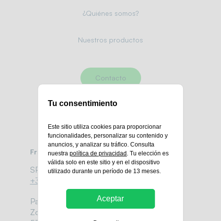
¿Quiénes somos?
Nuestros productos
Contacto
Tu consentimiento
Este sitio utiliza cookies para proporcionar
funcionalidades, personalizar su contenido y
anuncios, y analizar su tráfico. Consulta
Francia
nuestra
política de privacidad
. Tu elección es
válida solo en este sitio y en el dispositivo
SP :
utilizado durante un período de 13 meses.
+33 (0)9 80 80 30 98
Aceptar
Parc d’activité LA GRAVELLE SUD,
Zone Ecoparc,