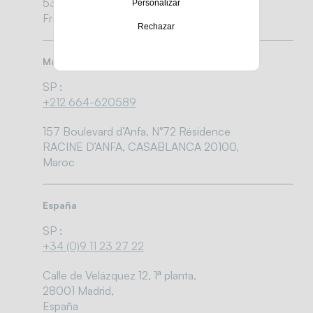
53 410 LA GRAVELLE,
Personalizar
France
Rechazar
Marruecos
SP :
+212 664-620589
157 Boulevard d’Anfa, N°72 Résidence
RACINE D’ANFA, CASABLANCA 20100,
Maroc
España
SP :
+34 (0)9 11 23 27 22
Calle de Velázquez 12, 1ª planta,
28001 Madrid,
España