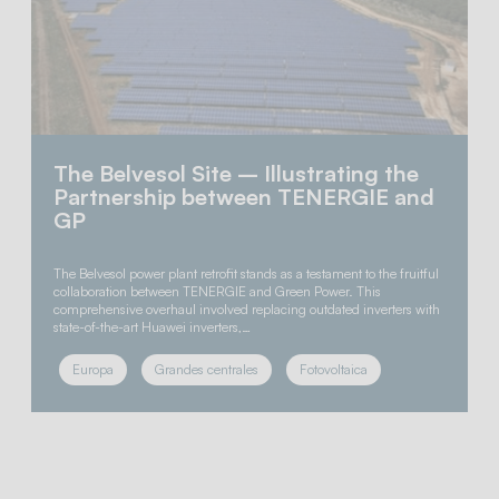
The Belvesol Site – Illustrating the
Partnership between TENERGIE and
GP
The Belvesol power plant retrofit stands as a testament to the fruitful
collaboration between TENERGIE and Green Power. This
comprehensive overhaul involved replacing outdated inverters with
state-of-the-art Huawei inverters,…
Europa
Grandes centrales
Fotovoltaica