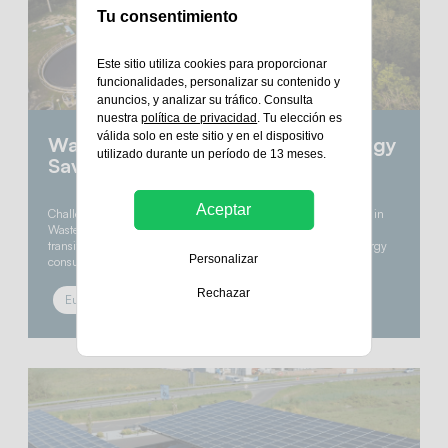
Tu consentimiento
Este sitio utiliza cookies para proporcionar
funcionalidades, personalizar su contenido y
anuncios, y analizar su tráfico. Consulta
nuestra
política de privacidad
. Tu elección es
válida solo en este sitio y en el dispositivo
Wastewater Treatment: 40% Energy
utilizado durante un período de 13 meses.
Savings with Solar Power
Aceptar
Challenge : Reducing Energy Consumption & carbon footprint in
Wastewater Treatment Rennes Métropole, a pioneer in energy
transition, embarked on an ambitious project to reduce the energy
Personalizar
consumption of its essential yet…
Rechazar
Europa
Comercial e industrial
Fotovoltaica