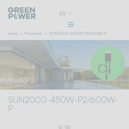
Ir
ES
al
menú
de
navegación
Inicio
Producto
SUN2000-450W-P2/600W-P
Ir
al
contenido
Ir
al
pie
de
página
SUN2000-450W-P2/600W-
P