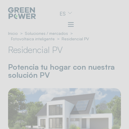
Ir
ES
al
menú
de
navegación
Inicio
Soluciones / mercados
Ir
Fotovoltaica inteligente
Residencial PV
al
Residencial PV
contenido
Ir
al
Potencia tu hogar con nuestra
pie
de
solución PV
página