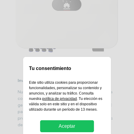
Tu consentimiento
Inversor Huawei FusionSolar
Este sitio utiliza cookies para proporcionar
funcionalidades, personalizar su contenido y
Nuestros inversores residenciales de vanguardia
anuncios, y analizar su tráfico. Consulta
convierten de manera eficiente la energía DC
nuestra
política de privacidad
. Tu elección es
válida solo en este sitio y en el dispositivo
generada por los paneles solares en energía AC
utilizado durante un período de 13 meses.
para el hogar, permitiendo una integración sin
problemas con los electrodomésticos y sistemas
del hogar.
Aceptar