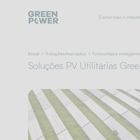
Vá
para
Comerciais e industr
o
menu
de
navegação
Ir
Inicial
Soluções/mercados
Fotovoltaica inteligente
para
o
Soluções PV Utilitárias Gre
conteúdo
Ir
para
o
rodapé