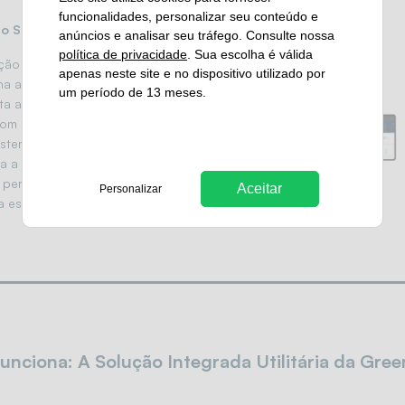
funcionalidades, personalizar seu conteúdo e
ão Smart Transformer
anúncios e analisar seu tráfego. Consulte nossa
política de privacidade
. Sua escolha é válida
ção Smart Transformer
apenas neste site e no dispositivo utilizado por
a a energia de subarrays e
um período de 13 meses.
a a tensão para integração
com a rede elétrica. Essencial
istemas em larga escala,
ra a
compatibilidade com a
 permite uma distribuição de
Aceitar
Personalizar
a escalável.
nciona: A Solução Integrada Utilitária da Gre