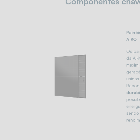
Componentes chave 
Painéi
AIKO
Os pain
da AIK
maximi
geraçã
usinas 
Recon
durabi
possib
energi
sendo 
rendim