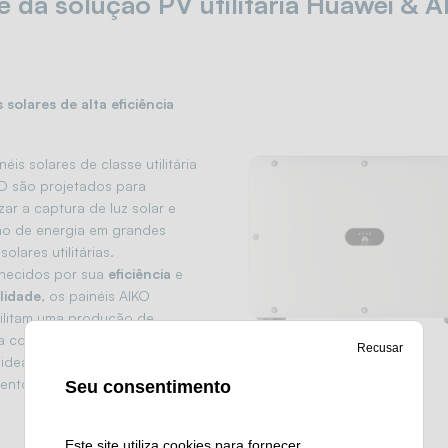
da solução PV utilitária Huawei & 
s solares de alta eficiência
éis solares de classe utilitária
O são projetados para
zar a captura de luz solar e
o de energia em grandes
solares utilitárias.
hecidos por sua
eficiência
e
lidade
, os painéis AIKO
ilitam uma produção de
a consistente e a longo prazo,
Recusar
ideais para projetos de alto
ento em larga escala.
Seu consentimento
Este site utiliza cookies para fornecer