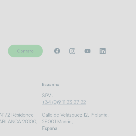
Contato
Espanha
SPV :
+34 (0)9 11 23 27 22
 N°72 Résidence
Calle de Velázquez 12, 1ª planta,
ABLANCA 20100,
28001 Madrid,
España