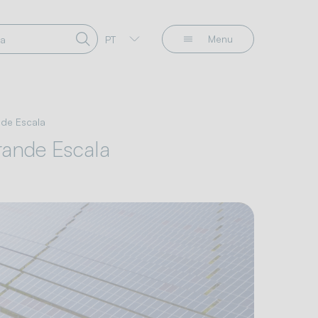
Menu
PT
nde Escala
rande Escala