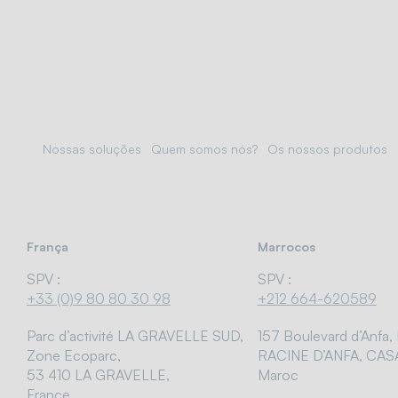
Nossas soluções
Quem somos nós?
Os nossos produtos
França
Marrocos
SPV :
SPV :
+33 (0)9 80 80 30 98
+212 664-620589
Parc d’activité LA GRAVELLE SUD,
157 Boulevard d’Anfa,
Zone Ecoparc,
RACINE D’ANFA, CAS
53 410 LA GRAVELLE,
Maroc
France