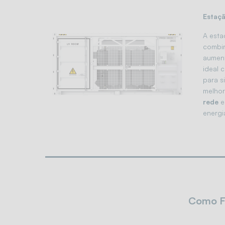
Estaç
A esta
combin
aument
ideal 
para s
melho
rede
e
energi
Como Fu